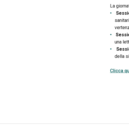
La giorna
Sessi
sanitar
vertenz
Sessi
una let
Sessi
della s
Clicca qu