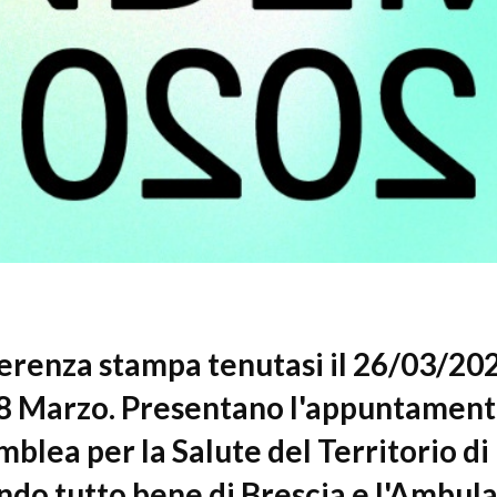
28 MARZO 2021
RIGUARDA LA DIRETTA
Come si esce da
06 - 07 NOVEMBRE 2021
renza stampa tenutasi il 26/03/202
8 Marzo. Presentano l'appuntamento 
blea per la Salute del Territorio di
do tutto bene di Brescia e l'Ambula