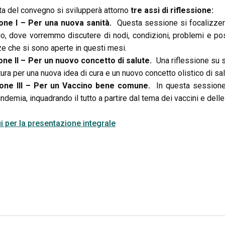
ta del convegno si svilupperà attorno
tre assi di riflessione:
one I – Per una nuova sanità.
Questa sessione si focalizzer
io, dove vorremmo discutere di nodi, condizioni, problemi e pos
e che si sono aperte in questi mesi.
one II – Per un nuovo concetto di salute.
Una riflessione su s
tura per una nuova idea di cura e un nuovo concetto olistico di sal
one III – Per un Vaccino bene comune.
In questa sessione
indemia, inquadrando il tutto a partire dal tema dei vaccini e dell
i per la presentazione integrale