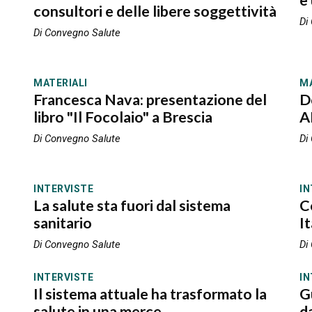
e
consultori e delle libere soggettività
Di
Di Convegno Salute
MATERIALI
MA
Francesca Nava: presentazione del
D
libro "Il Focolaio" a Brescia
A
Di Convegno Salute
Di
INTERVISTE
IN
La salute sta fuori dal sistema
C
sanitario
It
Di Convegno Salute
Di
INTERVISTE
IN
Il sistema attuale ha trasformato la
G
salute in una merce
d