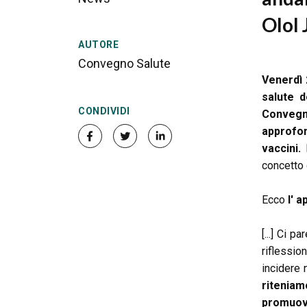
Olol 
AUTORE
Convegno Salute
Venerdì
salute d
CONDIVIDI
Convegno
approfon
vaccini.
D
concetto 
Ecco
l' a
[...] Ci 
riflessio
incidere 
ritenia
promuovi