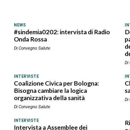
NEWS
IN
#sindemia0202: intervista di Radio
D
Onda Rossa
p
d
Di Convegno Salute
d
Di
INTERVISTE
IN
Coalizione Civica per Bologna:
C
Bisogna cambiare la logica
s
organizzativa della sanità
Di
Di Convegno Salute
INTERVISTE
R
Intervista a Assemblee dei