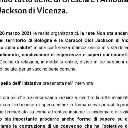
Jackson di Vicenza.
 26 marzo 2021
le realtà organizzatrici,
la rete Non sta andan
el territorio di Bologna e la Caracol Olol Jackson di Vi
 sulla salute”
in una conferenza stampa online in vista dell
dimento, condivisione di esperienze e saperi sui concetti 
ecine di relazioni, in modalità online, divise in tre sessioni 
di salute, per un vaccino bene comune.
ppello dell' iniziativa
presentata nell' intervista:
pare ora più che mai necessario iniziare a invertire la rotta, inna
ni con l’ambizione di sperimentare in forma nuova possibili pro
nell’immediato su come affrontare insieme la sindemia e di svil
mo sia importante produrre anche forme di sapere su 
amo la costruzione di un convegno che ha l’obiettivo di