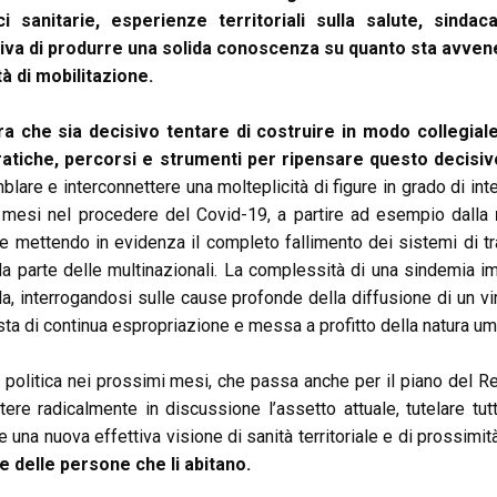
ci sanitarie, esperienze territoriali sulla salute, sind
iva di produrre una solida conoscenza su quanto sta avvenen
tà di mobilitazione.
a che sia decisivo tentare di costruire in modo collegiale
atiche, percorsi e strumenti per ripensare questo decisivo
lare e interconnettere una molteplicità di figure in grado di in
 mesi nel procedere del Covid-19, a partire ad esempio dalla
e mettendo in evidenza il completo fallimento dei sistemi di tr
da parte delle multinazionali. La complessità di una sindemia i
la, interrogandosi sulle cause profonde della diffusione di un v
ista di continua espropriazione e messa a profitto della natura 
a politica nei prossimi mesi, che passa anche per il piano del R
tere radicalmente in discussione l’assetto attuale, tutelare tut
e una nuova effettiva visione di sanità territoriale e di prossimit
 e delle persone che li abitano.