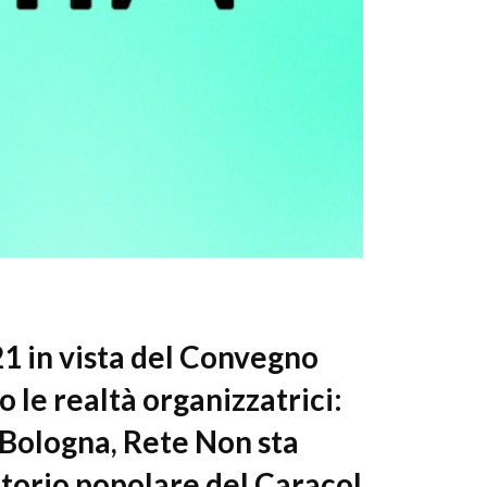
MATERIALI POST CONGRESSO
lla sindemia?
1 in vista del Convegno
le realtà organizzatrici:
 Bologna, Rete Non sta
torio popolare del Caracol