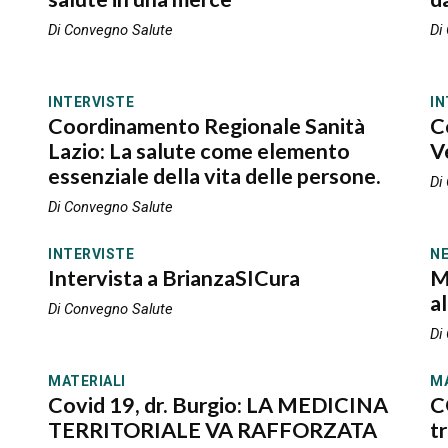
Di Convegno Salute
Di
INTERVISTE
IN
Coordinamento Regionale Sanità
C
Lazio: La salute come elemento
V
essenziale della vita delle persone.
Di
Di Convegno Salute
INTERVISTE
N
Intervista a BrianzaSICura
M
al
Di Convegno Salute
Di
MATERIALI
MA
Covid 19, dr. Burgio: LA MEDICINA
C
TERRITORIALE VA RAFFORZATA
t