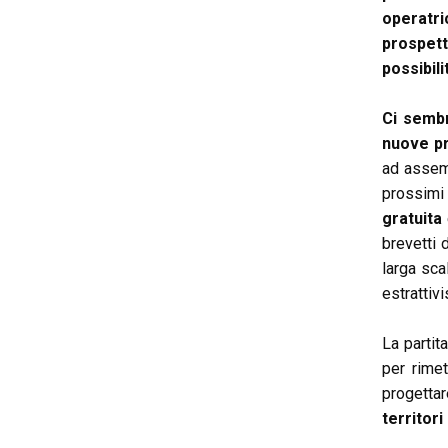
operatri
prospett
possibili
Ci sembr
nuove pr
ad assemb
prossimi
gratuita
brevetti 
larga sca
estrattiv
La partit
per rimet
progettar
territori